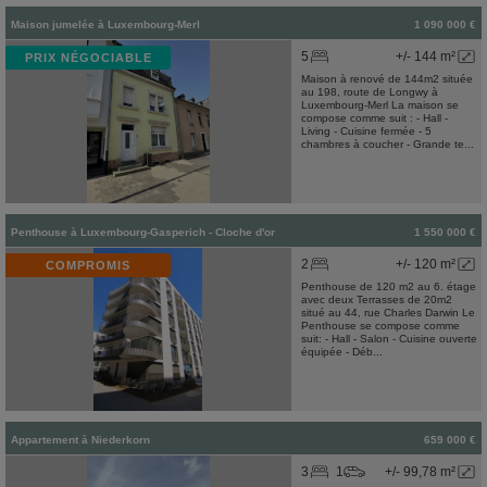
Maison jumelée
à
Luxembourg-Merl
1 090 000 €
5
+/- 144 m²
PRIX NÉGOCIABLE
Maison à renové de 144m2 située
au 198, route de Longwy à
Luxembourg-Merl La maison se
compose comme suit : - Hall -
Living - Cuisine fermée - 5
chambres à coucher - Grande te...
Penthouse
à
Luxembourg-Gasperich - Cloche d'or
1 550 000 €
2
+/- 120 m²
COMPROMIS
Penthouse de 120 m2 au 6. étage
avec deux Terrasses de 20m2
situé au 44, rue Charles Darwin Le
Penthouse se compose comme
suit: - Hall - Salon - Cuisine ouverte
équipée - Déb...
Appartement
à
Niederkorn
659 000 €
3
1
+/- 99,78 m²