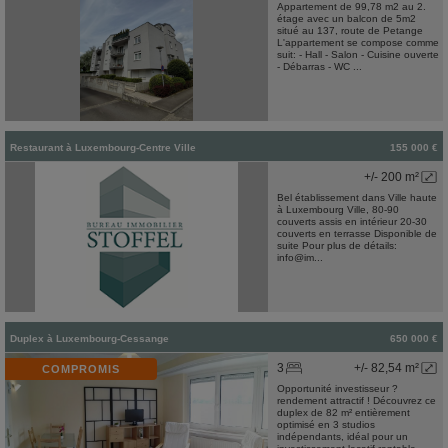
Appartement de 99,78 m2 au 2.
étage avec un balcon de 5m2
situé au 137, route de Petange
L'appartement se compose comme
suit: - Hall - Salon - Cuisine ouverte
- Débarras - WC ...
Restaurant
à
Luxembourg-Centre Ville
155 000 €
+/- 200 m²
Bel établissement dans Ville haute
à Luxembourg Ville, 80-90
couverts assis en intérieur 20-30
couverts en terrasse Disponible de
suite Pour plus de détails:
info@im...
Duplex
à
Luxembourg-Cessange
650 000 €
3
+/- 82,54 m²
COMPROMIS
Opportunité investisseur ?
rendement attractif ! Découvrez ce
duplex de 82 m² entièrement
optimisé en 3 studios
indépendants, idéal pour un