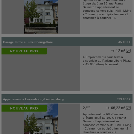
étage situé au 19, rue Frantz
Seimetz L'appartement se
compose comme suit: - Hall - Living
- Cuisine non équipée fermée - 2
chambres à coucher - S...
Garage fermé
à
Luxembourg-Gare
45 000 €
+/- 12 m²
NOUVEAU PRIX
4 Emplacements sous terrain
disponible au Parking Libery Plaza
à 45.000.-/l'emplacement
Appartement
à
Luxembourg-Limpertsberg
699 000 €
2
+/- 68,23 m²
NOUVEAU PRIX
Appartement de 68,23m2 au
3.étage situé au 19, rue Frantz
Seimetz L'appartement se
compose comme suit: - Hall - Living
- Cuisine non équipée fermée - 2
chambres à coucher - S...