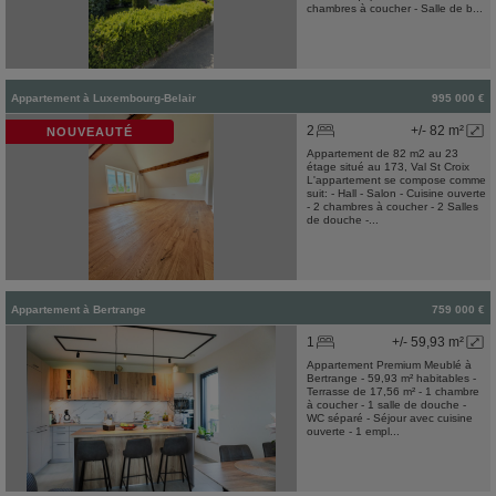
chambres à coucher - Salle de b...
Appartement
à
Luxembourg-Belair
995 000 €
2
+/- 82 m²
NOUVEAUTÉ
Appartement de 82 m2 au 23
étage situé au 173, Val St Croix
L'appartement se compose comme
suit: - Hall - Salon - Cuisine ouverte
- 2 chambres à coucher - 2 Salles
de douche -...
Appartement
à
Bertrange
759 000 €
1
+/- 59,93 m²
Appartement Premium Meublé à
Bertrange - 59,93 m² habitables -
Terrasse de 17,56 m² - 1 chambre
à coucher - 1 salle de douche -
WC séparé - Séjour avec cuisine
ouverte - 1 empl...