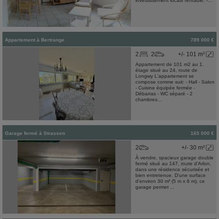
investissement locatif rentable. -...
Appartement
à
Bertrange
789 000 €
2
2
+/- 101 m²
Appartement de 101 m2 au 1.
étage situé au 24, route de
Longwy L'appartement se
compose comme suit: - Hall - Salon
- Cuisine équipée fermée -
Débarras - WC séparé - 2
chambres...
Garage fermé
à
Strassen
165 000 €
2
+/- 30 m²
À vendre, spacieux garage double
fermé situé au 147, route d'Arlon,
dans une résidence sécurisée et
bien entretenue. D'une surface
d'environ 30 m² (5 m x 6 m), ce
garage permet ...