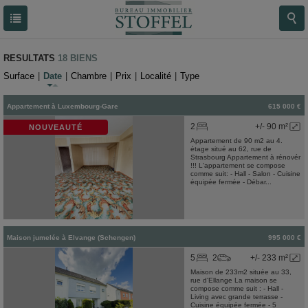
RESULTATS
18 BIENS
Surface
|
Date
|
Chambre
|
Prix
|
Localité
|
Type
Appartement
à
Luxembourg-Gare
615 000 €
2
+/- 90 m²
NOUVEAUTÉ
Appartement de 90 m2 au 4.
étage situé au 62, rue de
Strasbourg Appartement à rénovér
!!! L'appartement se compose
comme suit: - Hall - Salon - Cuisine
équipée fermée - Débar...
Maison jumelée
à
Elvange (Schengen)
995 000 €
5
2
+/- 233 m²
Maison de 233m2 située au 33,
rue d'Ellange La maison se
compose comme suit : - Hall -
Living avec grande terrasse -
Cuisine équipée fermée - 5