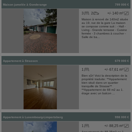
Maison jumelée
à
Gonderange
799 000 €
3
2
+/- 140 m²
Maison à renové de 140m2 située
au 19, rue de la gare La maison
se compose comme suit : - Hall -
Living - Grande terrasse - Cuisine
fermée - 3 chambres à coucher -
Salle de ba...
Appartement
à
Strassen
679 000 €
1
+/- 67,61 m²
Bien sûr! Voici la description de la
propriété traduite: **Appartement
bien situé dans un quartier
tranquille de Strasse**
**Appartement de 68 m2 au 1.
étage avec un balcon ...
Appartement
à
Luxembourg-Limpertsberg
998 000 €
1
+/- 88,25 m²
Appartement de 88,25m2 au 1.